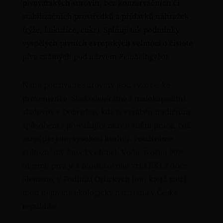
pivovarských surovin, bez konzervačních či
stabilizačních prostředků a přídavků náhražek
(rýže, kukuřice, cukr). Splňují tak podmínky
vyspělých pivních evropských velmocí o čistotě
piva známých pod názvem
Reinheitsgebot.
Námi používané suroviny jsou ryze české
provenience. Slad odebíráme z malokapacitní
sladovny v Dobrušce, kde je vyráběn tradičním
způsobem s převažující mírou ruční práce, což
zaručuje jeho vysokou kvalitu. Používáme
světoznámý žatecký chmel. Voda, tvořící 90%
objemu piva je z hloubkového vrtu RK1 z obce
Slemeno, v Podhůří Orlických hor, která patří
mezi nejméně ekologicky narušené v České
republice.