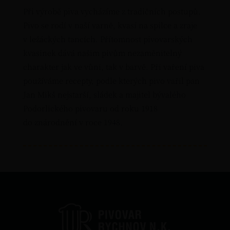
Při výrobě piva vycházíme z tradičních postupů.
Pivo se rodí v naší varně, kvasí na spilce a zraje
v ležáckých tancích. Přítomnost pivovarských
kvasinek dává našim pivům nezaměnitelný
charakter jak ve vůni, tak v barvě. Při vaření piva
používáme recepty, podle kterých pivo vařil pan
Jan Mikš nejstarší, sládek a majitel bývalého
Podorlického pivovaru od roku 1918
do znárodnění v roce 1948.