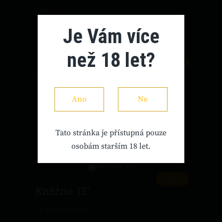
chuť.
Je Vám více
než 18 let?
světlé
Jirsák 11°
Ve stále nabídce
Ano
Ne
Světlý spodně kvašený ležák plzeňského
typu.
Tato stránka je přístupná pouze
osobám starším 18 let.
světlé
Kněžna 12°
Ve stálé nabídce