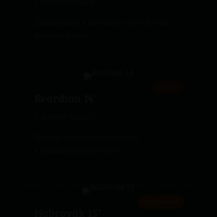
V sezónní nabídce
Zlatavá barva a osvěžující chuť ohromí
každého pivaře.
tmavé
Kvardian 14°
V sezónní nabídce
Typické staročeské černé pivo
s nezaměnitelnou barvou.
polotmavé
Habrovák 15°