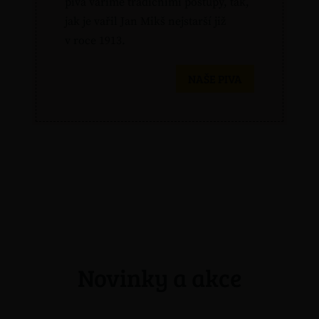
piva vaříme tradičními postupy, tak,
jak je vařil Jan Mikš nejstarší již
v roce 1913.
NAŠE PIVA
Novinky a akce