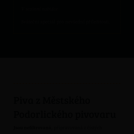
V sezónní nabídce
Sváteční speciál pro nevšední příležitosti.
Piva z Městského
Podorlického pivovaru
Jsou nefiltrovaná
, připravovaná z čistých