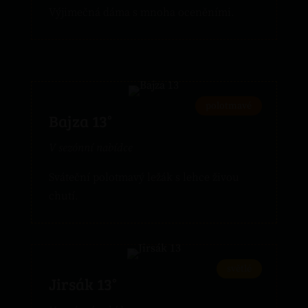
Výjimečná dáma s mnoha oceněními.
polotmavé
Bajza 13°
V sezónní nabídce
Sváteční polotmavý ležák s lehce živou
chutí.
světlé
Jirsák 13°