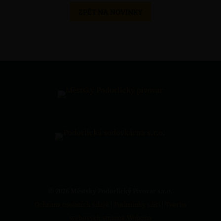
ZPĚT NA NOVINKY
© 2026 Městský Podorlický Pivovar s.r.o.
Ochrana osobních údajů
|
Podmínky užití
|
Tvorba
webových stránek
Webona