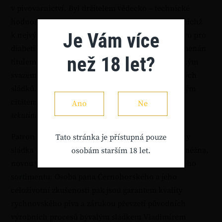
v pivovarnictví. Byl držitelem vědecko – technické
hodnosti I. stupně, spoluautorem 16 vynálezů, z nichž
Je Vám více
k nejvýznamnějším patří nealkoholické pivo a pivo pro
diabetiky. Za svoji výzkumnou činnost byl vyznamenán
než 18 let?
titulem Zasloužilý vynálezce. V roce 2014 byl Českým
svazem pivovarů a sladoven uveden do síně Českých
sládků. Vášeň pro pivo potvrzoval i svým oblíbeným
citátem, který říká, že
Pivo je po krvi nejdůležitější
Ano
Ne
tekutinou v lidském těle
.
Patron našeho pivovaru upravil původní receptury
Tato stránka je přístupná pouze
sládka Mikše a uvařil nový tradiční český ležák Kněžna,
osobám starším 18 let.
novou tradiční desítku Zilvar a ostatní piva z našeho
sortimentu. Osoba pana Černohorského a jeho
celoživotní zkušenosti pak jsou garantem kvality
rychnovského piva a zárukou převzetí původních
výrobních procesů bývalým sládkem Vladimírem