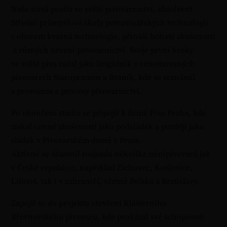
Naše nová posila ve světě pivovarnictví, absolvent
Střední průmyslové školy potravinářských technologií
s oborem kvasná technologie, přináší bohaté zkušenosti
z různých úrovní pivovarnictví. Svoje první kroky
ve světě piva začal jako brigádník v renomovaných
pivovarech Staropramen a Braník, kde se seznámil
s provozem a procesy pivovarnictví.
Po ukončení studia se připojil k firmě Pivo Praha, kde
získal cenné zkušenosti jako podsládek a později jako
sládek v Pivovarském domě v Praze.
Aktivně se účastnil rozjezdu několika minipivovarů jak
v České republice, například Zichovec, Kozlovice,
Litovel, tak i v zahraničí, včetně Polska a Bratislavy.
Zapojil se do projektu otevření Klášterního
Břevnovského pivovaru, kde prokázal své schopnosti