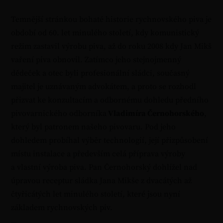
Temnější stránkou bohaté historie rychnovského piva je
období od 60. let minulého století, kdy komunistický
režim zastavil výrobu piva, až do roku 2008 kdy Jan Mikš
vaření piva obnovil. Zatímco jeho stejnojmenný
dědeček a otec byli profesionální sládci, současný
majitel je uznávaným advokátem, a proto se rozhodl
přizvat ke konzultacím a odbornému dohledu předního
pivovarnického odborníka
Vladimíra Černohorského
,
který byl patronem našeho pivovaru. Pod jeho
dohledem probíhal výběr technologií, její přizpůsobení
místu instalace a především celá příprava výroby
a vlastní výroba piva. Pan Černohorský dohlížel nad
úpravou receptur sládka Jana Mikše z dvacátých až
čtyřicátých let minulého století, které jsou nyní
základem rychnovských piv.