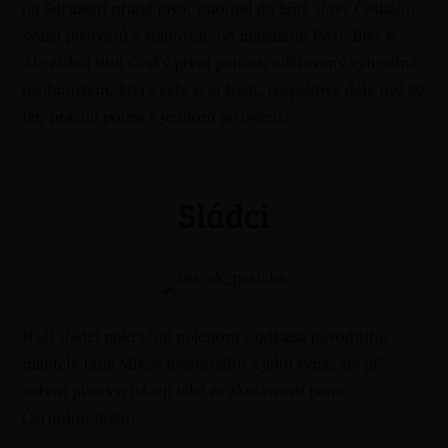
od Sdružení přátel piva, vstoupil do Síně slávy Českého
svazu pivovarů a sladoven, od magazínu Pivo, Bier &
Ale získal titul Český pivní patriot, udělovaný výhradně
osobnostem, které celý svůj život, respektive déle než 30
let, pracují pouze v jednom pivovaru.
Sládci
Naši sládci pokračují nejenom v odkazu původního
majitele Jana Mikše nejstaršího a jeho syna, ale při
vaření piva vycházejí také ze zkušeností pana
Černohorského.