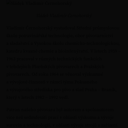
Sládek Vladimír Černohorský
Vladimír Černohorský vystudoval Střední průmyslovou
školu potravinářské technologie, obor pivovarnictví
a sladařství a Vysokou školu chemicko-technologickou,
katedru kvasné chemie a bioinženýrství. V letech 1959 –
1963 pracoval v různých technických funkcích
v tehdejších Plzeňských pivovarech a Pražských
pivovarech. Od roku 1964 se věnoval výzkumné
a vývojové činnosti v rámci týmu Pokusného
a vývojového střediska pro pivo a slad Praha – Braník,
který v letech 1982 – 1992 vedl.
Patron našeho pivovaru byl autorem a spoluautorem
více než sedmdesáti prací v oblasti výzkumu a vývoje
surovin a technologií, v oblasti vývoje strojů a zařízení