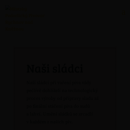
Naši sládci
Naši sládci při vaření piva vždy
pečlívě dohlíželi na technologický
proces výroby od přípravy sladu až
po finální stáčení piva do sudů
a lahví. Umění sládků se zrcadlí
v každém z našich piv.