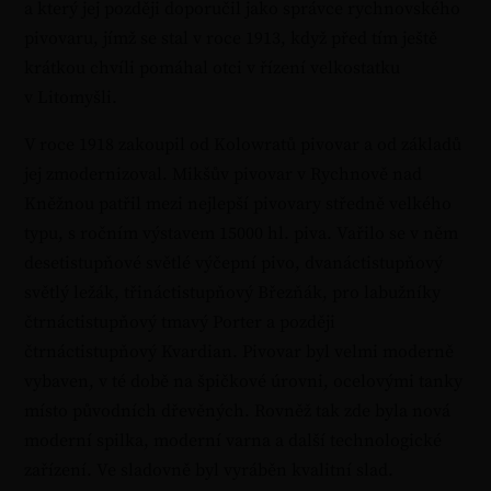
a který jej později doporučil jako správce rychnovského
pivovaru, jímž se stal v roce 1913, když před tím ještě
krátkou chvíli pomáhal otci v řízení velkostatku
v Litomyšli.
V roce 1918 zakoupil od Kolowratů pivovar a od základů
jej zmodernizoval. Mikšův pivovar v Rychnově nad
Kněžnou patřil mezi nejlepší pivovary středně velkého
typu, s ročním výstavem 15000 hl. piva. Vařilo se v něm
desetistupňové světlé výčepní pivo, dvanáctistupňový
světlý ležák, třináctistupňový Březňák, pro labužníky
čtrnáctistupňový tmavý Porter a později
čtrnáctistupňový Kvardian. Pivovar byl velmi moderně
vybaven, v té době na špičkové úrovni, ocelovými tanky
místo původních dřevěných. Rovněž tak zde byla nová
moderní spilka, moderní varna a další technologické
zařízení. Ve sladovně byl vyráběn kvalitní slad.