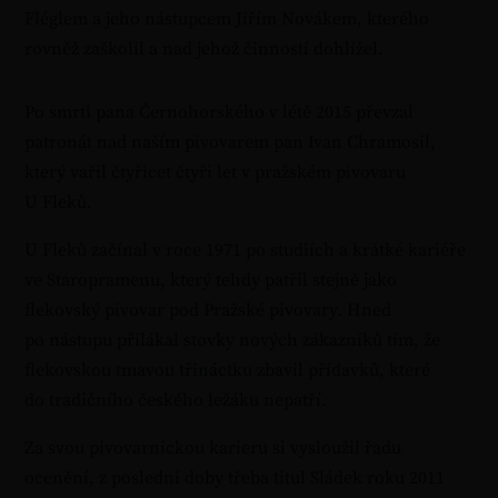
Fléglem a jeho nástupcem Jiřím Novákem, kterého
rovněž zaškolil a nad jehož činností dohlížel.
Po smrti pana Černohorského v létě 2015 převzal
patronát nad naším pivovarem pan Ivan Chramosil,
který vařil čtyřicet čtyři let v pražském pivovaru
U Fleků.
U Fleků začínal v roce 1971 po studiích a krátké kariéře
ve Staropramenu, který tehdy patřil stejně jako
flekovský pivovar pod Pražské pivovary. Hned
po nástupu přilákal stovky nových zákazníků tím, že
flekovskou tmavou třináctku zbavil přídavků, které
do tradičního českého ležáku nepatří.
Za svou pivovarnickou karieru si vysloužil řadu
ocenění, z poslední doby třeba titul Sládek roku 2011