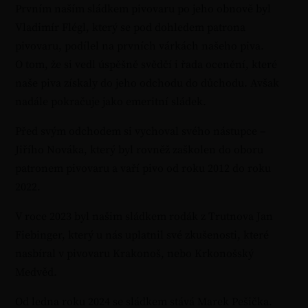
Prvním naším sládkem pivovaru po jeho obnově byl
Vladimír Flégl, který se pod dohledem patrona
pivovaru, podílel na prvních várkách našeho piva.
O tom, že si vedl úspěšně svědčí i řada ocenění, které
naše piva získaly do jeho odchodu do důchodu. Avšak
nadále pokračuje jako emeritní sládek.
Před svým odchodem si vychoval svého nástupce –
Jiřího Nováka, který byl rovněž zaškolen do oboru
patronem pivovaru a vaří pivo od roku 2012 do roku
2022.
V roce 2023 byl našim sládkem rodák z Trutnova Jan
Fiebinger, který u nás uplatnil své zkušenosti, které
nasbíral v pivovaru Krakonoš, nebo Krkonošský
Medvěd.
Od ledna roku 2024 se sládkem stává Marek Pešička.