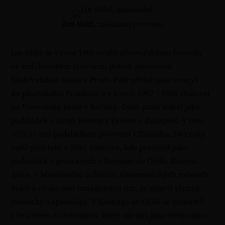
Jan Mikš,
zakladatel pivovaru
Jan Mikš se v roce 1905 vyučil pivovarskému řemeslu
ve smíchovském pivovaru, potom absolvoval
Sladovnickou školu v Praze. Poté přešel jako tovaryš
do plzeňského Prazdroje a v letech 1907 – 1908 studoval
na Pivovarské škole v Berlíně. Další praxi získal jako
podsládek u firmy Pivovary Dreher – Budapešť. V roce
1910 se stal podsládkem pivovaru v Záhřebu. Dva roky
vařil pivo také v Jižní Americe, kde pracoval jako
podsládek v pivovarech v Santiago de Chile, Buenos
Aires, v Montevideu a dalších jihoamerických městech.
Práci a výuku měl usnadněnou tím, že mluvil plynně
německy a španělsky. V Santiago de Chile se seznámil
s hrabětem Kolowratem, který zde byl jako velvyslanec