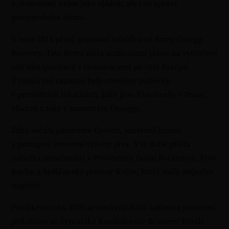
a zkušenosti nejen jako sládek, ale i ve správě
pivovarského domu.
V roce 2018 přijal pracovní nabídku od firmy Ossegg
Brewery. Tato firma měla ambiciózní plány na vytvoření
sítě minipivovarů s restauracemi po celé Evropě.
V rámci své expanze byly otevřeny pobočky
v prestižních lokalitách, jako jsou Vinohrady v Praze,
Madrid a také v samotném Osseggu.
Záhy začala pandemie Covidu, uzavření hranic
a postupné omezení výroby piva. V té době přišla
nabídka zaměstnání v Pivovarech Dolní Počernice, Pivo
Karlín a Sedlčanský pivovar Krčín, které měly stejného
majitele.
Počátkem roku 2020 se naskytla další zajímavá pracovní
příležitost ze Švýcarské Konfederace-Brauerei Rössli