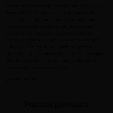
Později mu s provozem pivovaru pomáhal jeho syn Jan.
V roce 1948 byl však pivovar znárodněn a Jan Mikš
starší i jeho syn byli perzekuováni. Jan Mikš mladší ale
zůstal v oboru jako sládek v lokálních pivovarech
ve Východních Čechách a později jako sladmistr
v Kostelci nad Orlicí a nejdéle jako vedoucí sladovny
v pivovaru v Hradci Králové. Patřil mezi přední
odborníky a praktiky při výrobě sladu, přičemž přispěl
několika patenty k technologickému zdokonalení
výroby sladu v rámci bývalé ČSSR.
Patroni pivovaru