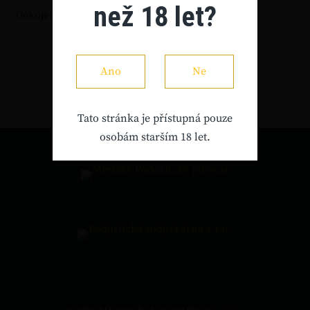
než 18 let?
Děkujeme a budeme se na Vás těšit v další sezóně.
ZPĚT NA NOVINKY
Ano
Ne
Tato stránka je přístupná pouze
osobám starším 18 let.