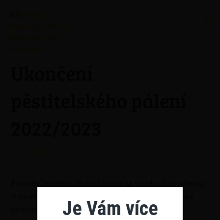
Ukončení
pěstitelského pálení
2022/2023
24. 4. 2023
Poslední možnost dodání kvasu na výrobu Vaší pálenky
je možné do 26.4.2023 do 14:00 hodin po telefonické
Je Vám více
domluvě na čísle 494 533 630.